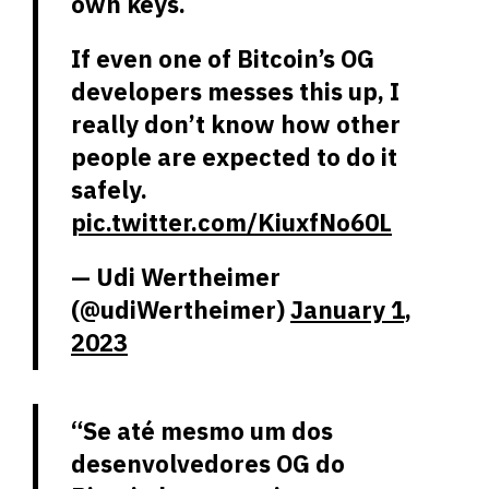
own keys.
If even one of Bitcoin’s OG
developers messes this up, I
really don’t know how other
people are expected to do it
safely.
pic.twitter.com/KiuxfNo60L
— Udi Wertheimer
(@udiWertheimer)
January 1,
2023
“Se até mesmo um dos
desenvolvedores OG do