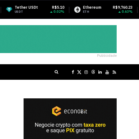
t
R$5.10
Ethereum
R$9,760.23
BNB
0.02%
0.63%
ETH
BNB
Publicidade