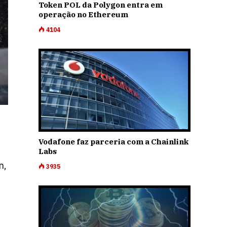
Token POL da Polygon entra em
operação no Ethereum
4104
Vodafone faz parceria com a Chainlink
Labs
n,
3935