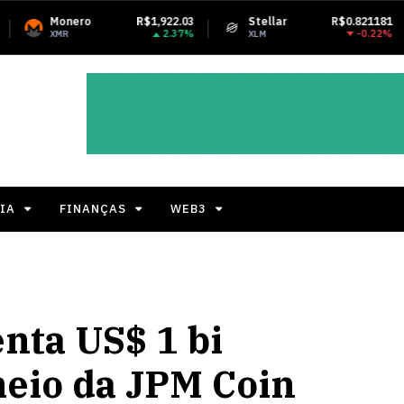
R$1,922.03
Stellar
R$0.821181
Tether USD
2.37%
-0.22%
XLM
USDT
IA
FINANÇAS
WEB3
ta US$ 1 bi
eio da JPM Coin