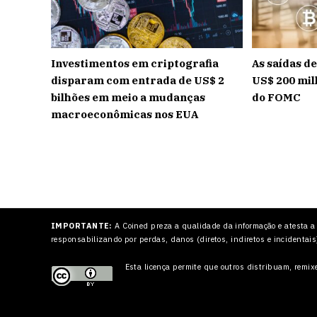
Investimentos em criptografia
As saídas d
disparam com entrada de US$ 2
US$ 200 mil
bilhões em meio a mudanças
do FOMC
macroeconômicas nos EUA
IMPORTANTE:
A Coined preza a qualidade da informação e atesta a
responsabilizando por perdas, danos (diretos, indiretos e incidentais
Esta licença permite que outros
distribuam, remixe