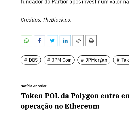
fundador da Partior após investir um valor n
Créditos:
TheBlock.co
.
DBS
JPM Coin
JPMorgan
Tak
Notícia Anterior
Token POL da Polygon entra e
operação no Ethereum