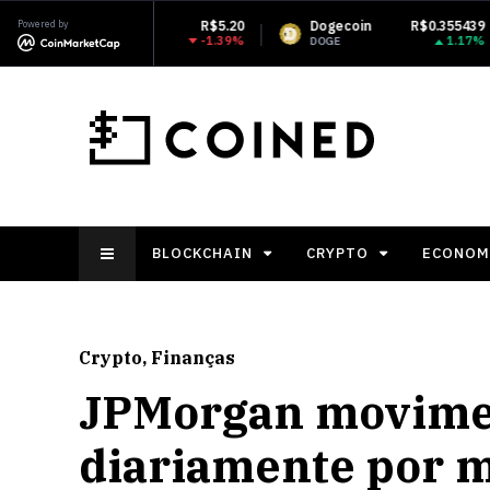
Powered by
R$5.20
Dogecoin
R$0.355439
Monero
-1.39%
1.17%
DOGE
XMR
BLOCKCHAIN
CRYPTO
ECONOM
Crypto
,
Finanças
JPMorgan movimen
diariamente por m