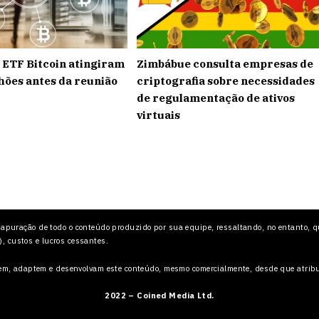
e ETF Bitcoin atingiram
Zimbábue consulta empresas de
hões antes da reunião
criptografia sobre necessidades
de regulamentação de ativos
virtuais
 apuração de todo o conteúdo produzido por sua equipe, ressaltando, no entanto, q
), custos e lucros cessantes.
m, adaptem e desenvolvam este conteúdo, mesmo comercialmente, desde que atribuam
2022 – Coined Media Ltd.