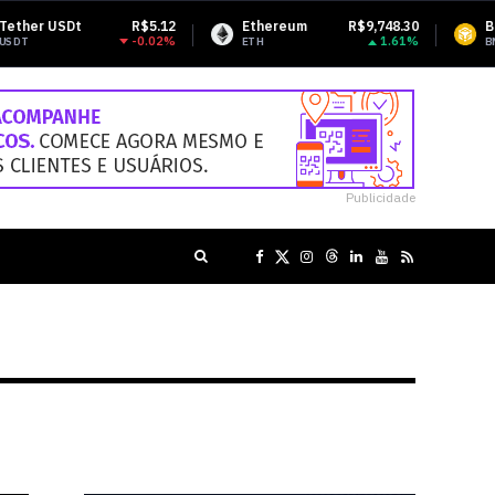
.12
Ethereum
R$9,748.30
BNB
R$3,041.
02%
1.61%
-0.5
ETH
BNB
Publicidade