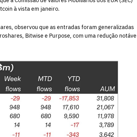
ue a Comissão de Valores Mobiliários dos EUA (SEC)
coin à vista em janeiro.
Shares, observou que as entradas foram generalizadas
Proshares, Bitwise e Purpose, com uma redução notáve