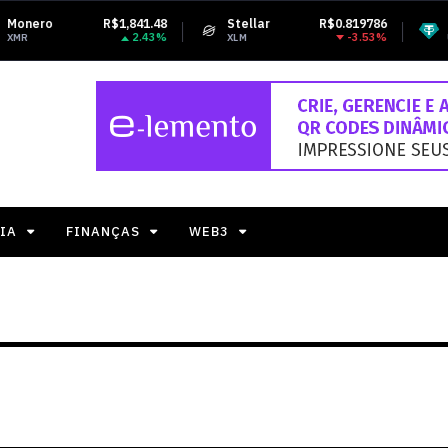
1.48
Stellar
R$0.819786
Tether USDt
R$5
.43%
-3.53%
-0.
XLM
USDT
IA
FINANÇAS
WEB3