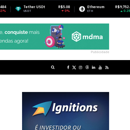
her USDt
R$5.08
Ethereum
R$9,752.09
BNB
0%
0.28%
T
ETH
BNB
Publicidade