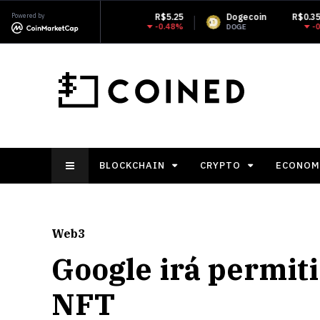
RP
Powered by
R$5.25
Dogecoin
R$0.354360
Mo
-0.48%
-0.39%
RP
DOGE
XM
BLOCKCHAIN
CRYPTO
ECONOM
Web3
Google irá permiti
NFT