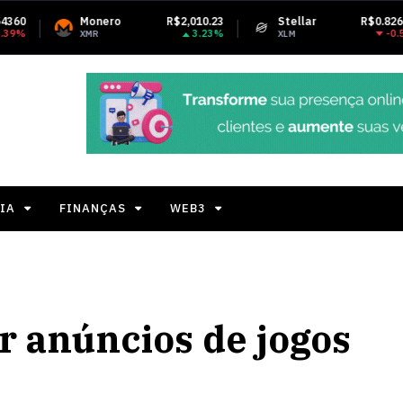
nero
R$2,010.23
Stellar
R$0.826484
Tet
3.23%
-0.53%
R
XLM
USD
IA
FINANÇAS
WEB3
r anúncios de jogos