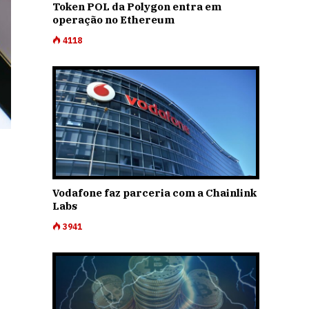
Token POL da Polygon entra em
operação no Ethereum
4118
Vodafone faz parceria com a Chainlink
Labs
T
3941