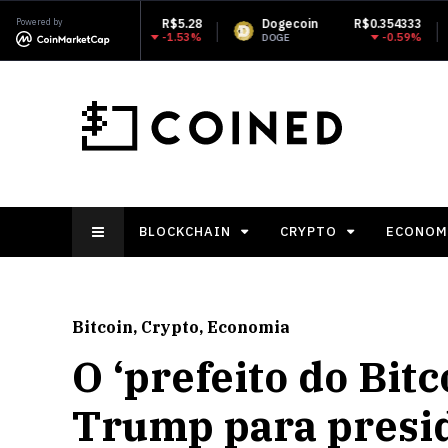
Powered by
R$5.28
Dogecoin
R$0.354333
Monero
-1.53%
-0.59%
DOGE
XMR
BLOCKCHAIN
CRYPTO
ECONOM
Bitcoin
,
Crypto
,
Economia
O ‘prefeito do Bit
Trump para presi