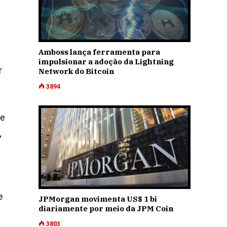
Amboss lança ferramenta para
impulsionar a adoção da Lightning
r
Network do Bitcoin
3894
ue
,
e
JPMorgan movimenta US$ 1 bi
diariamente por meio da JPM Coin
3803