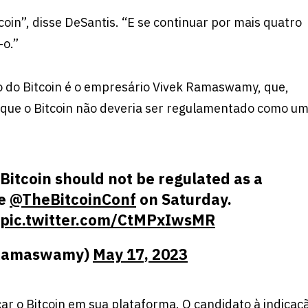
oin”, disse DeSantis. “E se continuar por mais quatro
-o.”
o do Bitcoin é o empresário Vivek Ramaswamy, que,
e que o Bitcoin não deveria ser regulamentado como u
Bitcoin should not be regulated as a
he
@TheBitcoinConf
on Saturday.
pic.twitter.com/CtMPxIwsMR
GRamaswamy)
May 17, 2023
car o Bitcoin em sua plataforma. O candidato à indicaç