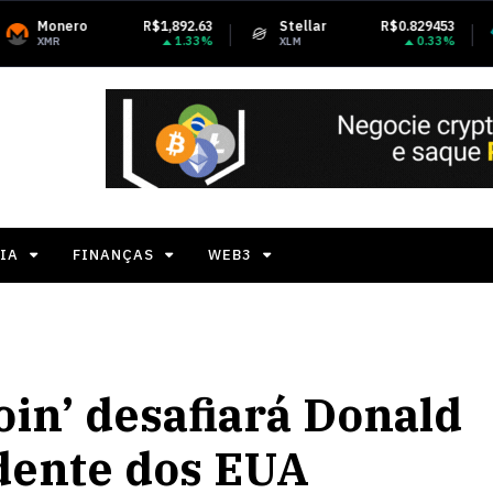
R$1,892.63
Stellar
R$0.829453
Tether USDt
1.33%
0.33%
XLM
USDT
IA
FINANÇAS
WEB3
coin’ desafiará Donald
dente dos EUA