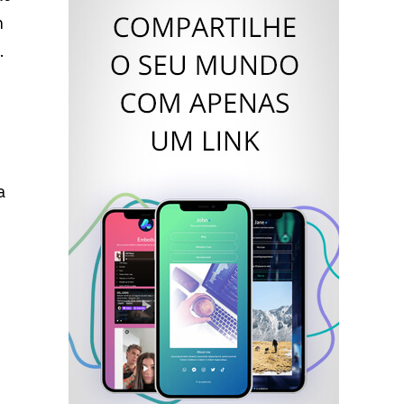
n
.
a