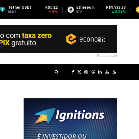
R$5.12
Ethereum
R$9,733.33
BNB
0%
0.31%
ETH
BNB
Publicidade