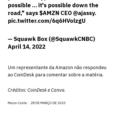
possible … it's possible down the
road," says
$AMZN
CEO
@ajassy
.
pic.twitter.com/6q6HVolzgU
— Squawk Box (@SquawkCNBC)
April 14, 2022
Um representante da Amazon não respondeu
ao CoinDesk para comentar sobre a matéria.
Créditos:
CoinDesk
e Canva.
Mucio Costa
28 DE MARÇO DE 2023