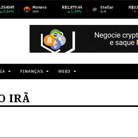
Monero
R$1,879.44
Stellar
R$0.815394
1.29%
-1.81%
XMR
XLM
IA
FINANÇAS
WEB3
O IRÃ