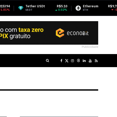
Tether USDt
R$5.10
Ethereum
R$9,728.14
0.02%
-0.31%
USDT
ETH
Publicidade