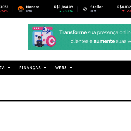
onero
R$1,864.09
Stellar
R$0.832612
Te
2.04%
-2.88%
MR
XLM
US
IA
FINANÇAS
WEB3