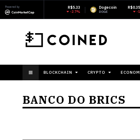
XRP
Powered by
R$5.33
Dogecoin
R$0.353053
M
-2.7%
-1.73%
XRP
DOGE
X
BLOCKCHAIN
CRYPTO
ECONOM
BANCO DO BRICS