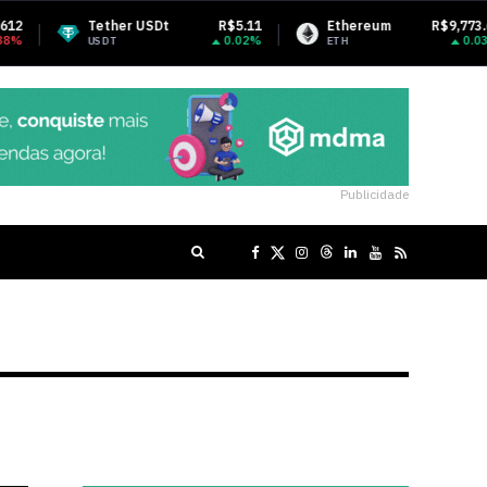
ther USDt
R$5.11
Ethereum
R$9,773.64
BNB
0.02%
0.03%
DT
ETH
BNB
Publicidade