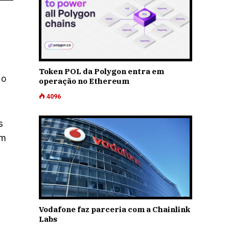
Token POL da Polygon entra em
do
operação no Ethereum
4096
s
em
Vodafone faz parceria com a Chainlink
Labs