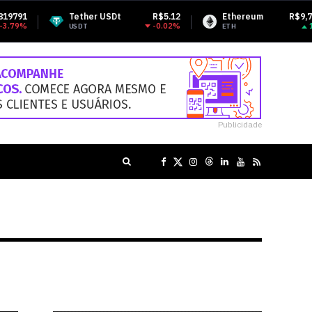
Tether USDt
R$5.12
Ethereum
R$9,725.10
-0.02%
1.58%
USDT
ETH
Publicidade