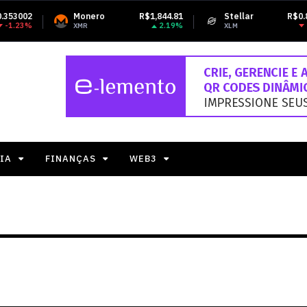
Monero
R$1,844.81
Stellar
R$0.819791
2.19%
-3.79%
XMR
XLM
IA
FINANÇAS
WEB3