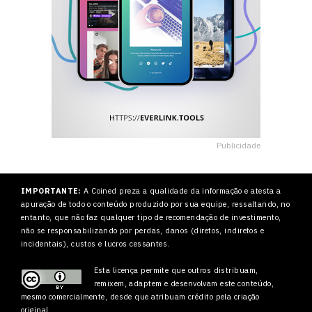
Publicidade
IMPORTANTE:
A Coined preza a qualidade da informação e atesta a
apuração de todo o conteúdo produzido por sua equipe, ressaltando, no
entanto, que não faz qualquer tipo de recomendação de investimento,
não se responsabilizando por perdas, danos (diretos, indiretos e
incidentais), custos e lucros cessantes.
Esta licença permite que outros
distribuam,
remixem, adaptem e desenvolvam este conteúdo,
mesmo comercialmente, desde que atribuam crédito pela criação
original.