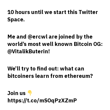
10 hours until we start this Twitter
Space.
Me and
@ercwl
are joined by the
world’s most well known Bitcoin OG:
@VitalikButerin
!
We’ll try to find out: what can
bitcoiners learn from ethereum?
Join us
https://t.co/mSOqPzXZmP