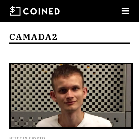
CAMADA2
BITCOIN
CRYPTO
,