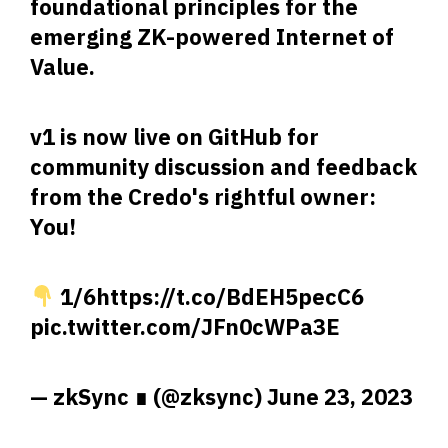
foundational principles for the
emerging ZK-powered Internet of
Value.
v1 is now live on GitHub for
community discussion and feedback
from the Credo's rightful owner:
You!
1/6
https://t.co/BdEH5pecC6
pic.twitter.com/JFn0cWPa3E
— zkSync ∎ (@zksync)
June 23, 2023