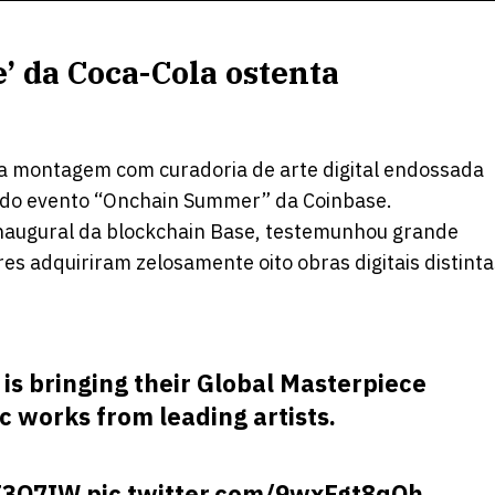
’ da Coca-Cola ostenta
a montagem com curadoria de arte digital endossada
s do evento “Onchain Summer” da Coinbase.
inaugural da blockchain Base, testemunhou grande
es adquiriram zelosamente oito obras digitais distinta
is bringing their Global Masterpiece
 works from leading artists.
yI3O7IW
pic.twitter.com/9wxFgt8qOh