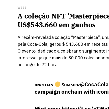
WEB3
A coleção NFT ‘Masterpiece
US$543.660 em ganhos
A recém-revelada coleção “Masterpiece”, um
pela Coca-Cola, gerou $ 543.660 em receita
O evento, dedicado a celebrar o surgimento 
interesse, já que mais de 80.000 colecionador
ao longo de 72 horas.
ᴏɴᴄʜᴀɪɴ
ꜱᴜᴍᴍᴇʀ
@CocaCola
campaign onchain with iconic
Mint now:
https://t.co/xTW