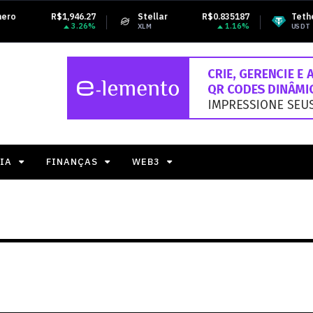
46.27
Stellar
R$0.835187
Tether USDt
R$
3.26%
1.16%
0
XLM
USDT
IA
FINANÇAS
WEB3