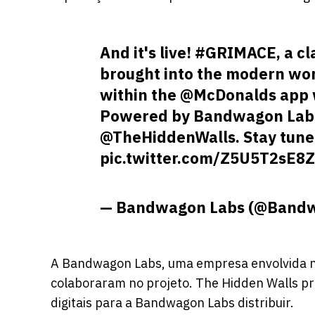
And it's live!
#GRIMACE
, a c
brought into the modern worl
within the
@McDonalds
app w
Powered by Bandwagon Labs
@TheHiddenWalls
. Stay tun
pic.twitter.com/Z5U5T2sE8Z
— Bandwagon Labs (@Band
A Bandwagon Labs, uma empresa envolvida na 
colaboraram no projeto. The Hidden Walls proj
digitais para a Bandwagon Labs distribuir.