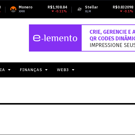
R$1,938.84
Stellar
R$0.832098
Tether USDt
-0.11%
-0.1%
XLM
USDT
IA
FINANÇAS
WEB3