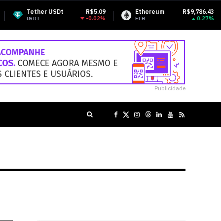
R$5.09
Ethereum
R$9,786.43
BNB
-0.02%
0.27%
ETH
BNB
Publicidade