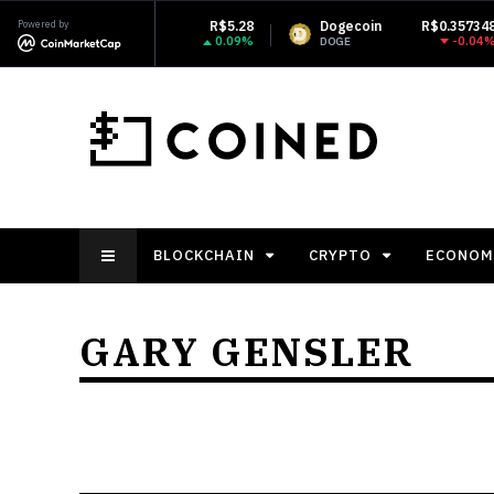
Powered by
R$5.28
Dogecoin
R$0.357348
Monero
0.09%
-0.04%
DOGE
XMR
BLOCKCHAIN
CRYPTO
ECONOM
GARY GENSLER