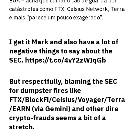
EUA –
acha que
culpar o cão de guarda por
catástrofes como FTX, Celsius Network, Terra
e mais “parece um pouco exagerado”.
I get it Mark and also have a lot of
negative things to say about the
SEC.
https://t.co/4vY2zWIqGb
But respectfully, blaming the SEC
for dumpster fires like
FTX/BlockFi/Celsius/Voyager/Terra
/EARN (via Gemini) and other dire
crypto-frauds seems a bit of a
stretch.