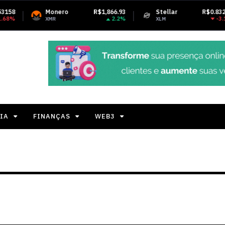
o
R$1,866.93
Stellar
R$0.832062
Tether 
2.2%
-3.12%
XLM
USDT
IA
FINANÇAS
WEB3