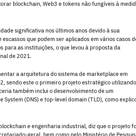
orar blockchain, Web3 e tokens não fungíveis à medi
ade significativa nos últimos anos devido à sua
s e escassos que podem ser aplicados em vários casos d
os para as instituições, o que levou à proposta da
inal de 2021.
mentar a arquitetura do sistema de marketplace em
 sendo este o primeiro projeto estratégico utilizando
rceria também inclui o desenvolvimento de um
 System (DNS) e top-level domain (TLD), como explic
ockchain e engenharia industrial, diz que o projeto fo
retariado-geral, bem como pelo Ministério de Pesquis