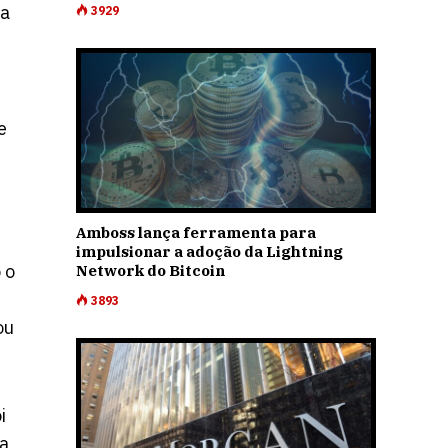
da
3929
e
Amboss lança ferramenta para
impulsionar a adoção da Lightning
 o
Network do Bitcoin
3893
ou
i
a,