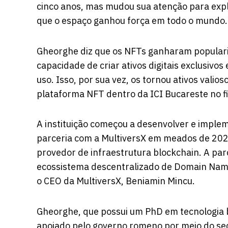
cinco anos, mas mudou sua atenção para expl
que o espaço ganhou força em todo o mundo.
Gheorghe diz que os NFTs ganharam popularid
capacidade de criar ativos digitais exclusivo
uso. Isso, por sua vez, os tornou ativos valios
plataforma NFT dentro da ICI Bucareste no f
A instituição começou a desenvolver e imple
parceria com a MultiversX em meados de 2022,
provedor de infraestrutura blockchain. A pa
ecossistema descentralizado de Domain Name
o CEO da MultiversX, Beniamin Mincu.
Gheorghe, que possui um PhD em tecnologia bl
apoiado pelo governo romeno por meio do sec