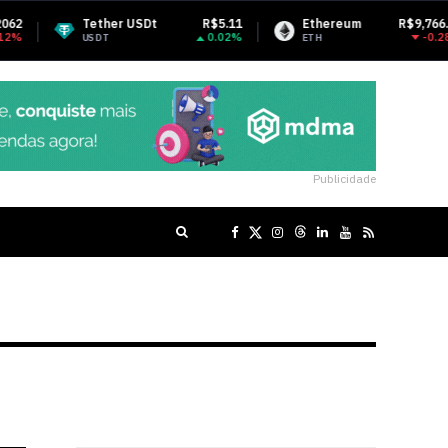
USDt
R$5.11
Ethereum
R$9,766.39
BNB
0.02%
-0.28%
ETH
BNB
Publicidade