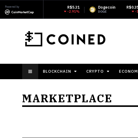
Powered by
R$5.31
Dogecoin
R$0.353158
Moner
-2.91%
-1.68%
DOGE
XMR
BLOCKCHAIN
CRYPTO
ECONOM
MARKETPLACE