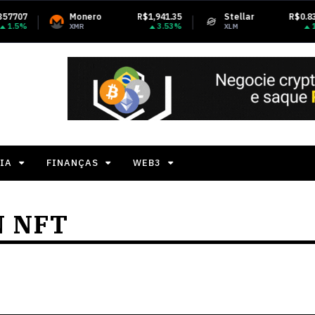
Monero
R$1,941.35
Stellar
R$0.833938
3.53%
1.67%
XMR
XLM
IA
FINANÇAS
WEB3
N NFT