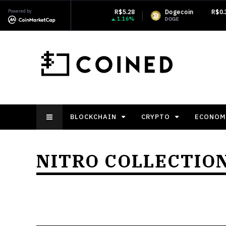
XRP
Powered by
R$5.28
Dogecoin
R$0.357707
1.16%
1.5%
XRP
DOGE
BLOCKCHAIN
CRYPTO
ECONOM
NITRO COLLECTIO