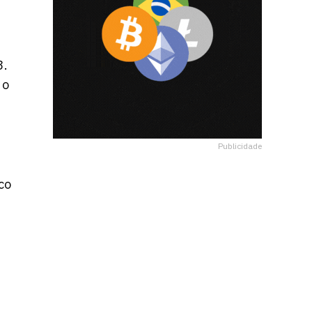
3.
 o
Publicidade
co