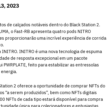
13, 2023
 de calçados notáveis ​​dentro do Black Station 2.
 PUMA, o Fast-RB apresenta quatro pods NITRO
es proporcionarão uma incrível experiência de corrida
o.
em INITRO. INITRO é uma nova tecnologia de espuma
idade de resposta excepcional em um pacote
i PWRPLATE, feito para estabilizar as entressolas
 energia.
 Station 2 oferece a oportunidade de comprar NFTs do
cos “a serem produzidos”, bem como NFTs digitais
000 NFTs de cada tipo estará disponível para compra
unidade única para colecionadores e entusiastas.