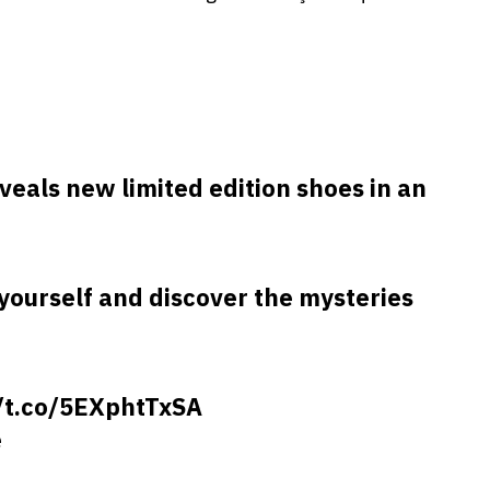
veals new limited edition shoes in an
ourself and discover the mysteries
//t.co/5EXphtTxSA
e