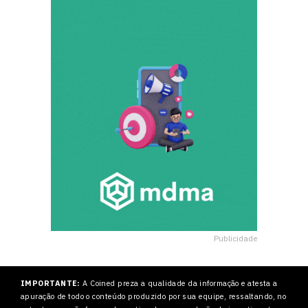
Publicidade
IMPORTANTE:
A Coined preza a qualidade da informação e atesta a
apuração de todo o conteúdo produzido por sua equipe, ressaltando, no