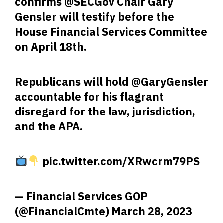
confirms
@SECGov
Chair Gary
Gensler will testify before the
House Financial Services Committee
on April 18th.
Republicans will hold
@GaryGensler
accountable for his flagrant
disregard for the law, jurisdiction,
and the APA.
pic.twitter.com/XRwcrm79PS
— Financial Services GOP
(@FinancialCmte)
March 28, 2023