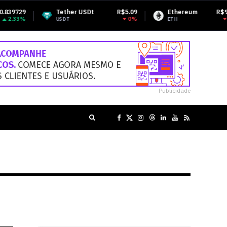
Tether USDt
R$5.09
Ethereum
R$9,777.57
0%
-0.46%
USDT
ETH
Publicidade