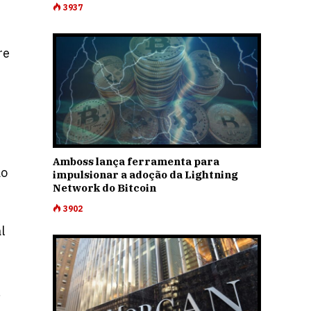
3937
re
Amboss lança ferramenta para
ao
impulsionar a adoção da Lightning
Network do Bitcoin
3902
l
,