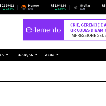
Monero
R$1,948.36
Stellar
R$0.839729
3.04%
2.33%
XMR
XLM
IA
FINANÇAS
WEB3