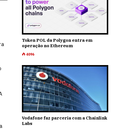
Token POL da Polygon entra em
ra
operação no Ethereum
4096
o
A
Vodafone faz parceria com a Chainlink
Labs
a