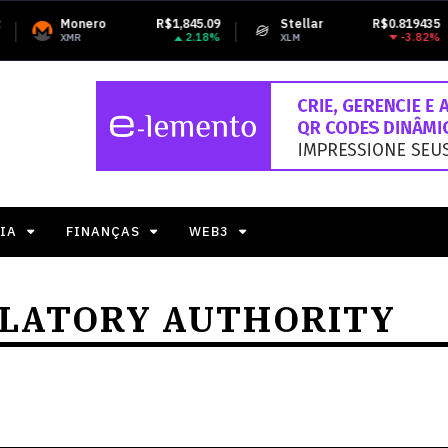
ero
R$1,845.09
Stellar
R$0.819435
Tethe
2.18%
-3.82%
XLM
USDT
IA
FINANÇAS
WEB3
LATORY AUTHORITY