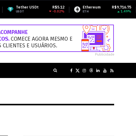
r USDt
R$5.12
Ethereum
R$9,716.75
BNB
-0.02%
1.49%
ETH
BNB
Publicidade