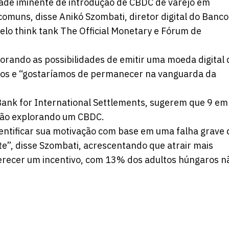
e iminente de introdução de CBDC de varejo em
omuns, disse Anikó Szombati, diretor digital do Banco
lo think tank The Official Monetary e Fórum de
rando as possibilidades de emitir uma moeda digital 
otos e “gostaríamos de permanecer na vanguarda da
 Bank for International Settlements, sugerem que 9 em
tão explorando um CBDC.
dentificar sua motivação com base em uma falha grave 
te”, disse Szombati, acrescentando que atrair mais
ferecer um incentivo, com 13% dos adultos húngaros n