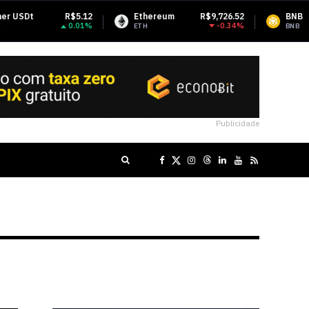
Ethereum
R$9,726.52
BNB
R$3,039.05
-0.34%
-0.19%
ETH
BNB
Publicidade