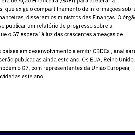
fa de Ação Financeira (GAFI) para acelerar a
s, que exige o compartilhamento de informações sobr
inanceiras, disseram os ministros das Finanças. O órgã
ve publicar um relatório de progresso sobre a
ue o G7 espera “à luz das crescentes ameaças de
s países em desenvolvimento a emitir CBDCs , analisar
erão publicadas ainda este ano. Os EUA, Reino Unido,
ompõem o G7, com representantes da União Europeia,
onvidadas este ano.