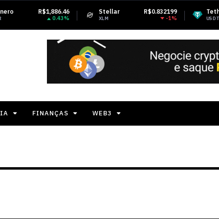
Stellar
R$0.832199
Tether USDt
R$5.12
-1%
0.01%
XLM
USDT
IA
FINANÇAS
WEB3