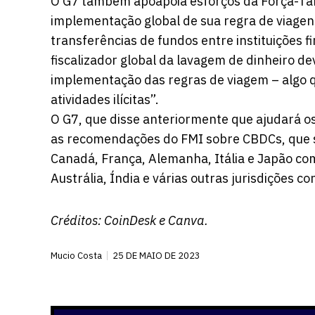
O G7 também apóapoia esforços da Força-Tare
implementação global de sua regra de viagen
transferências de fundos entre instituições f
fiscalizador global da lavagem de dinheiro de
implementação das regras de viagem – algo q
atividades ilícitas”.
O G7, que disse anteriormente que ajudará o
as recomendações do FMI sobre CBDCs, que s
Canadá, França, Alemanha, Itália e Japão c
Austrália, Índia e várias outras jurisdições c
Créditos:
CoinDesk
e Canva.
Mucio Costa
25 DE MAIO DE 2023