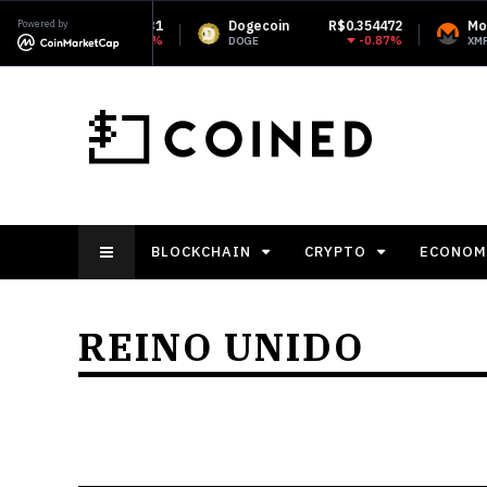
1
Powered by
Dogecoin
R$0.354472
Monero
R$1,886.46
%
-0.87%
0.43%
DOGE
XMR
BLOCKCHAIN
CRYPTO
ECONOM
REINO UNIDO