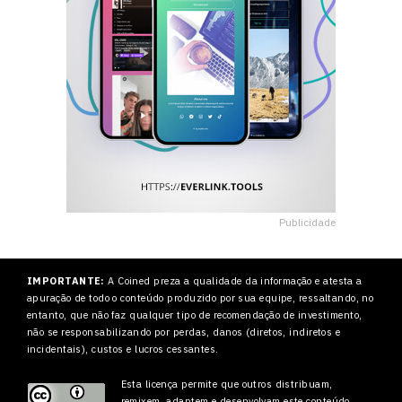
Publicidade
IMPORTANTE:
A Coined preza a qualidade da informação e atesta a
apuração de todo o conteúdo produzido por sua equipe, ressaltando, no
entanto, que não faz qualquer tipo de recomendação de investimento,
não se responsabilizando por perdas, danos (diretos, indiretos e
incidentais), custos e lucros cessantes.
Esta licença permite que outros
distribuam,
remixem, adaptem e desenvolvam este conteúdo,