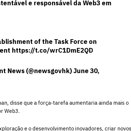
stentável e responsável da Web3 em
blishment of the Task Force on
ent
https://t.co/wrC1DmE2QD
nt News (@newsgovhk)
June 30,
han, disse que a força-tarefa aumentaria ainda mais o
or Web3.
xploração e o desenvolvimento inovadores, criar novo