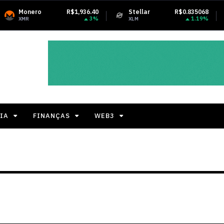
R$1,936.40
Stellar
R$0.835068
Tether USDt
3%
1.19%
XLM
USDT
IA
FINANÇAS
WEB3