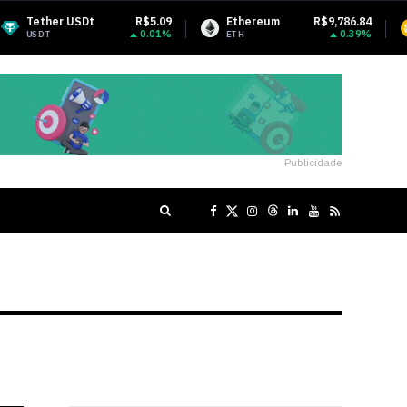
R$5.09
Ethereum
R$9,786.84
BNB
R$3
0.01%
0.39%
ETH
BNB
Publicidade