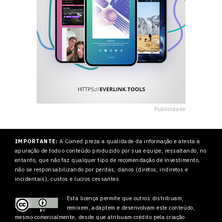
Publicidade
IMPORTANTE:
A Coined preza a qualidade da informação e atesta a
apuração de todo o conteúdo produzido por sua equipe, ressaltando, no
entanto, que não faz qualquer tipo de recomendação de investimento,
não se responsabilizando por perdas, danos (diretos, indiretos e
incidentais), custos e lucros cessantes.
Esta licença permite que outros
distribuam,
remixem, adaptem e desenvolvam este conteúdo,
mesmo comercialmente, desde que atribuam crédito pela criação