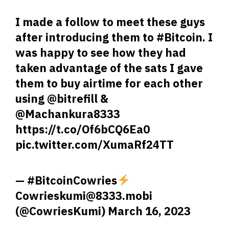
I made a follow to meet these guys
after introducing them to
#Bitcoin
. I
was happy to see how they had
taken advantage of the sats I gave
them to buy airtime for each other
using
@bitrefill
&
@Machankura8333
https://t.co/Of6bCQ6Ea0
pic.twitter.com/XumaRf24TT
— #BitcoinCowries
Cowrieskumi@8333.mobi
(@CowriesKumi)
March 16, 2023