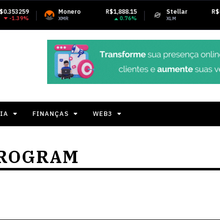
Monero
R$1,888.15
Stellar
R$0.827827
T
0.76%
-1.94%
XMR
XLM
U
IA
FINANÇAS
WEB3
PROGRAM