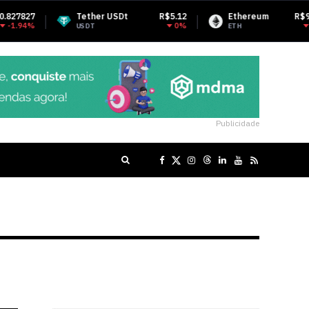
ether USDt
R$5.12
Ethereum
R$9,751.30
BN
0%
-0.22%
SDT
ETH
BNB
Publicidade