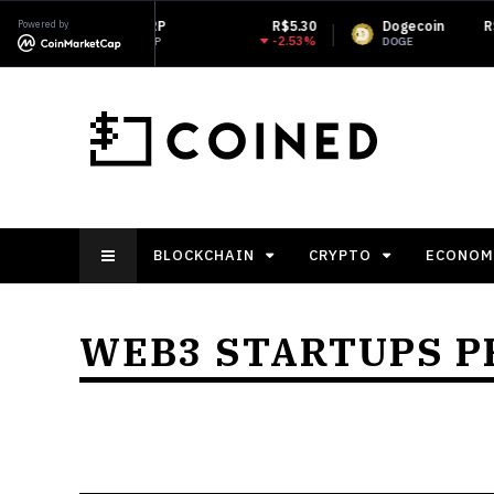
XRP
Powered by
R$5.30
Dogecoin
R$0.353259
-2.53%
-1.39%
XRP
DOGE
BLOCKCHAIN
CRYPTO
ECONOM
WEB3 STARTUPS 