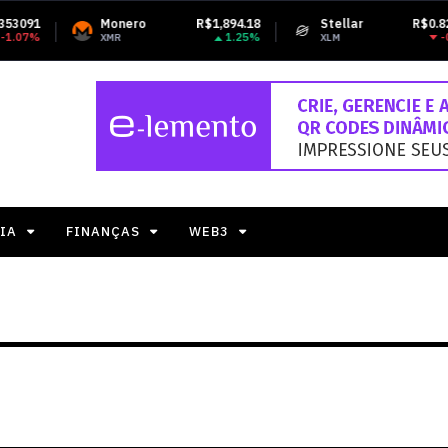
Monero
R$1,894.18
Stellar
R$0.824568
T
1.25%
-0.63%
XMR
XLM
U
IA
FINANÇAS
WEB3