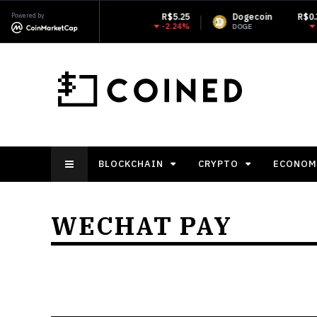
XRP
Powered by
R$5.25
Dogecoin
R$0.353091
-2.24%
-1.07%
XRP
DOGE
BLOCKCHAIN
CRYPTO
ECONOM
WECHAT PAY