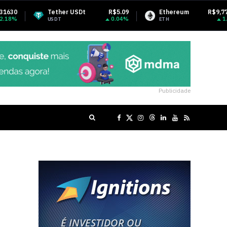
her USDt
R$5.09
Ethereum
R$9,770.22
BNB
0.04%
1.18%
T
ETH
BNB
Publicidade