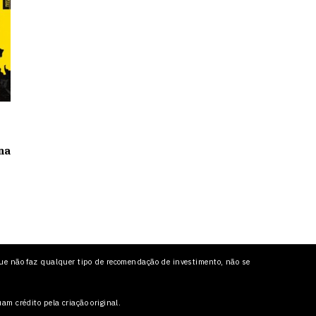
na
ue não faz qualquer tipo de recomendação de investimento, não se
 crédito pela criação original.