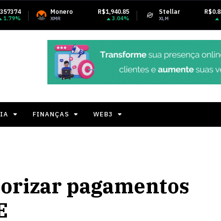
onero
R$1,940.85
Stellar
R$0.831630
Tet
3.04%
2.18%
R
XLM
USD
IA
FINANÇAS
WEB3
riorizar pagamentos
E