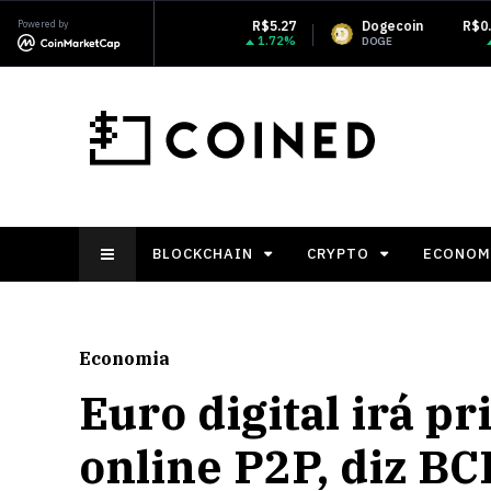
XRP
Powered by
R$5.27
Dogecoin
R$0.357374
M
1.72%
1.79%
RP
DOGE
XM
BLOCKCHAIN
CRYPTO
ECONOM
Economia
Euro digital irá p
online P2P, diz BC