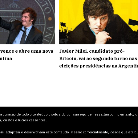
i vence e abre uma nova
Javier Milei, candidato pró-
ntina
Bitcoin, vai ao segundo turno nas
eleições presidências na Argenti
 apuração de todo o conteúdo produzido por sua equipe, ressaltando, no entanto, q
), custos e lucros cessantes.
m, adaptem e desenvolvam este conteúdo, mesmo comercialmente, desde que atribuam