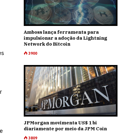
Amboss lança ferramenta para
impulsionar a adoção da Lightning
Network do Bitcoin
es
3900
r
JPMorgan movimenta US$ 1 bi
diariamente por meio da JPM Coin
re
3809