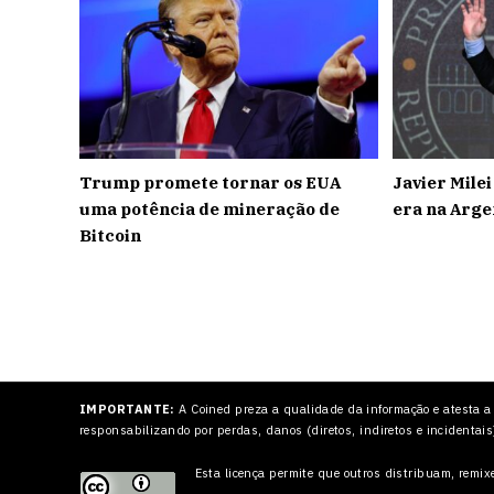
Trump promete tornar os EUA
Javier Mile
uma potência de mineração de
era na Arge
Bitcoin
IMPORTANTE:
A Coined preza a qualidade da informação e atesta a
responsabilizando por perdas, danos (diretos, indiretos e incidentais
Esta licença permite que outros
distribuam, remixe