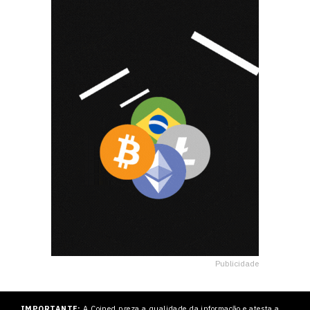
Publicidade
IMPORTANTE:
A Coined preza a qualidade da informação e atesta a