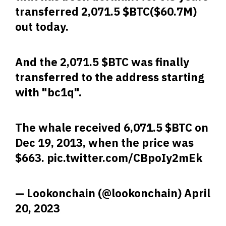
transferred 2,071.5
$BTC
($60.7M)
out today.
And the 2,071.5
$BTC
was finally
transferred to the address starting
with "bc1q".
The whale received 6,071.5
$BTC
on
Dec 19, 2013, when the price was
$663.
pic.twitter.com/CBpoIy2mEk
— Lookonchain (@lookonchain)
April
20, 2023