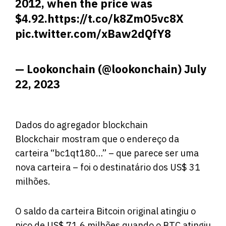
2012, when the price was
$4.92.
https://t.co/k8ZmO5vc8X
pic.twitter.com/xBaw2dQfY8
— Lookonchain (@lookonchain)
July
22, 2023
Dados do agregador blockchain
Blockchair
mostram
que o endereço da
carteira “bc1qt180…” – que parece ser uma
nova carteira – foi o destinatário dos US$ 31
milhões.
O saldo da carteira Bitcoin original atingiu o
pico de US$ 71,6 milhões quando o BTC atingiu