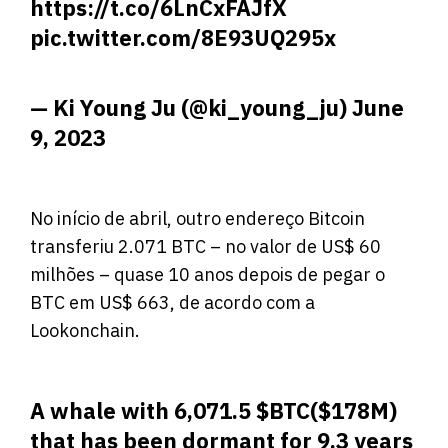
https://t.co/6LnCxFAJfX
pic.twitter.com/8E93UQ295x
— Ki Young Ju (@ki_young_ju)
June
9, 2023
No início de abril, outro endereço Bitcoin
transferiu 2.071 BTC – no valor de US$ 60
milhões – quase 10 anos depois de pegar o
BTC em US$ 663, de acordo com a
Lookonchain.
A whale with 6,071.5
$BTC
($178M)
that has been dormant for 9.3 years