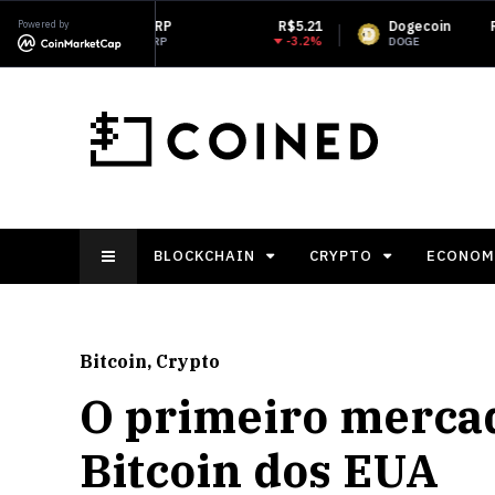
Powered by
XRP
R$5.21
Dogecoin
R$0.353195
-3.2%
-1.51%
XRP
DOGE
BLOCKCHAIN
CRYPTO
ECONOM
Bitcoin
,
Crypto
O primeiro mercad
Bitcoin dos EUA