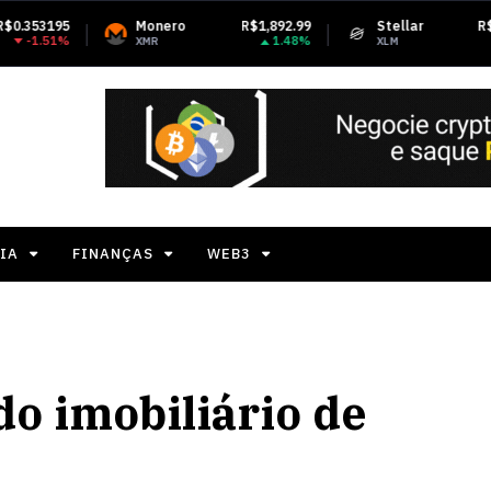
Monero
R$1,892.99
Stellar
R$0.818919
1.48%
-1.65%
XMR
XLM
IA
FINANÇAS
WEB3
o imobiliário de