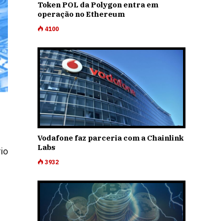
Token POL da Polygon entra em
operação no Ethereum
4100
Vodafone faz parceria com a Chainlink
Labs
io
3932