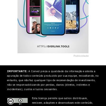
Publicidade
IMPORTANTE:
A Coined preza a qualidade da informação e atesta a
apuração de todo o conteúdo produzido por sua equipe, ressaltando, no
entanto, que não faz qualquer tipo de recomendação de investimento,
não se responsabilizando por perdas, danos (diretos, indiretos e
incidentais), custos e lucros cessantes.
Esta licença permite que outros
distribuam,
remixem, adaptem e desenvolvam este conteúdo,