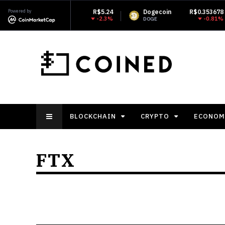
Powered by
R$5.24
Dogecoin
R$0.353678
Monero
-2.3%
-0.81%
DOGE
XMR
BLOCKCHAIN
CRYPTO
ECONOM
FTX