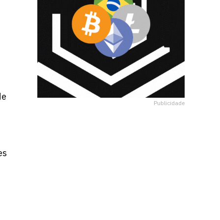
de
Publicidade
es