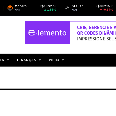
R$1,892.68
Stellar
R$0.823650
Tether USDt
1.35%
-0.67%
XLM
USDT
IA
FINANÇAS
WEB3