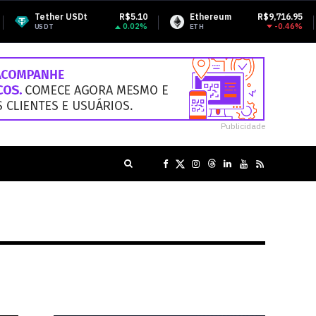
R$5.10
Ethereum
R$9,716.95
BNB
0.02%
-0.46%
ETH
BNB
Publicidade