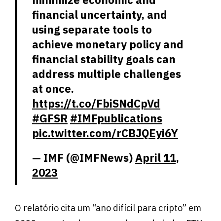
financial uncertainty, and
using separate tools to
achieve monetary policy and
financial stability goals can
address multiple challenges
at once.
https://t.co/FbiSNdCpVd
#GFSR
#IMFpublications
pic.twitter.com/rCBJQEyi6Y
— IMF (@IMFNews)
April 11,
2023
O relatório cita um “ano difícil para cripto” em