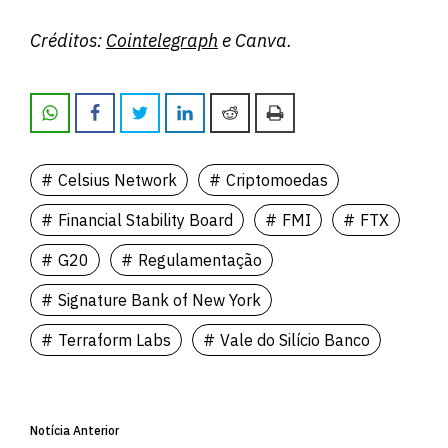
Créditos:
Cointelegraph
e Canva.
Celsius Network
Criptomoedas
Financial Stability Board
FMI
FTX
G20
Regulamentação
Signature Bank of New York
Terraform Labs
Vale do Silício Banco
Notícia Anterior