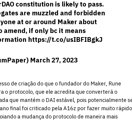
rDAO
constitution is likely to pass.
egates are muzzled and forbidden
yone at or around Maker about
to amend, if only bc it means
formation
https://t.co/usIBFIBgkJ
umPaper)
March 27, 2023
esso de criação do que o fundador do Maker, Rune
 o protocolo, que ele acredita que converterá o
da que mantém o DAI estável, pois potencialmente s
no final foi
criticado
pela A16z por fazer muito rápido
poiando a mudança do protocolo de maneira mais