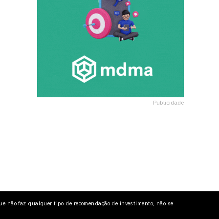
Publicidade
ue não faz qualquer tipo de recomendação de investimento, não se