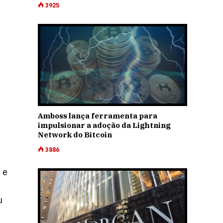
3925
e
Amboss lança ferramenta para
impulsionar a adoção da Lightning
Network do Bitcoin
3886
 e
u