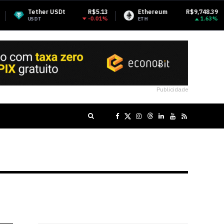
er USDt
R$5.13
Ethereum
R$9,748.39
BNB
-0.01%
1.63%
ETH
BNB
Publicidade