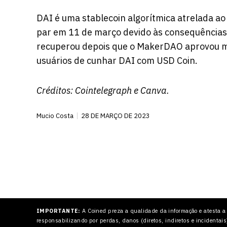
DAI é uma stablecoin algorítmica atrelada a
par em 11 de março devido às consequências
recuperou depois que o MakerDAO aprovou me
usuários de cunhar DAI com USD Coin.
Créditos:
Cointelegraph
e Canva.
Mucio Costa
28 DE MARÇO DE 2023
IMPORTANTE:
A Coined preza a qualidade da informação e atesta a
responsabilizando por perdas, danos (diretos, indiretos e incidentais