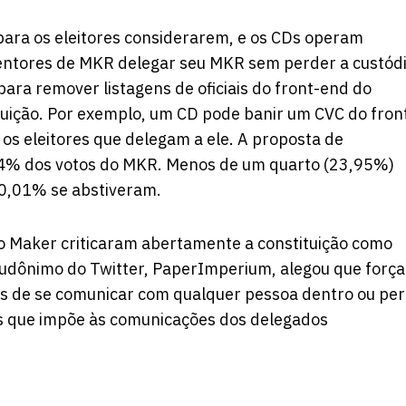
ra os eleitores considerarem, e os CDs operam
tentores de MKR delegar seu MKR sem perder a custód
para remover listagens de oficiais do front-end do
ituição. Por exemplo, um CD pode banir um CVC do fron
os eleitores que delegam a ele. A proposta de
04% dos votos do MKR. Menos de um quarto (23,95%)
 0,01% se abstiveram.
do Maker criticaram abertamente a constituição como
seudônimo do Twitter, PaperImperium, alegou que força
os de se comunicar com qualquer pessoa dentro ou per
es que impõe às comunicações dos delegados