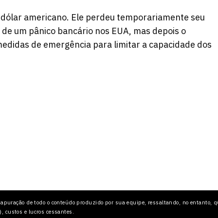
o dólar americano. Ele perdeu temporariamente seu
 de um pânico bancário nos EUA, mas depois o
didas de emergência para limitar a capacidade dos
 apuração de todo o conteúdo produzido por sua equipe, ressaltando, no entanto, q
), custos e lucros cessantes.