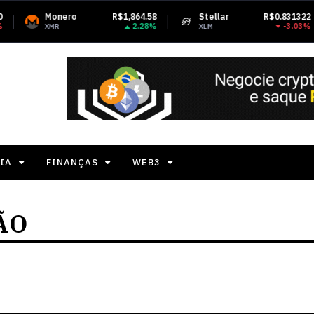
nero
R$1,864.58
Stellar
R$0.831322
Teth
2.28%
-3.03%
XLM
USDT
IA
FINANÇAS
WEB3
ÃO