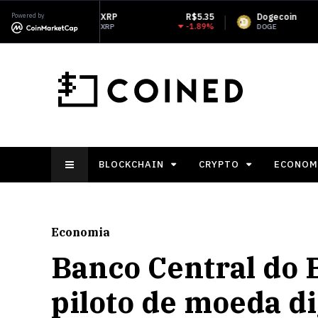
Powered by
XRP
R$5.35
Dogecoin
R$0.353363
-1.89%
-1.1%
XRP
DOGE
BLOCKCHAIN
CRYPTO
ECONOM
Economia
Banco Central do B
piloto de moeda di