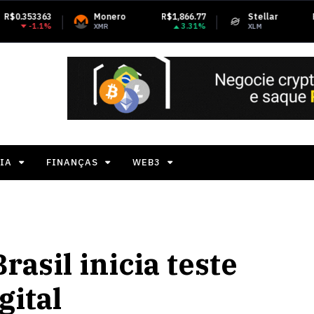
Monero
R$1,866.77
Stellar
R$0.819347
3.31%
-3.9%
XMR
XLM
IA
FINANÇAS
WEB3
rasil inicia teste
gital