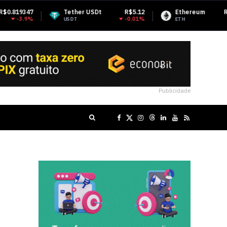
Tether USDt
R$5.12
Ethereum
R$9,746.41
-0.01%
1.72%
USDT
ETH
Publicidade