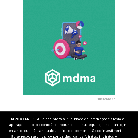
Publicidade
IMPORTANTE:
A Coined preza a qualidade da informação e atesta a
apuração de todo o conteúdo produzido por sua equipe, ressaltando, no
entanto, que não faz qualquer tipo de recomendação de investimento,
não se responsabilizando por perdas, danos (diretos, indiretos e