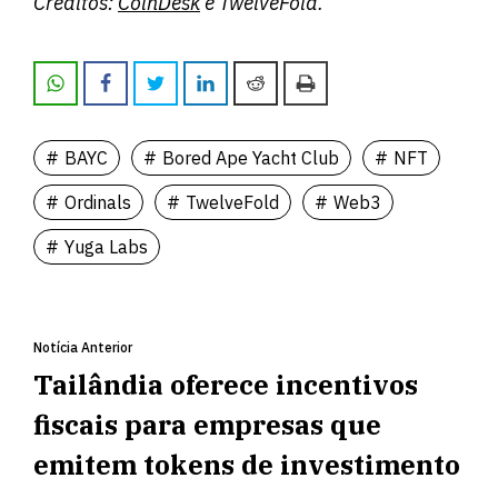
Créditos:
CoinDesk
e TwelveFold.
BAYC
Bored Ape Yacht Club
NFT
Ordinals
TwelveFold
Web3
Yuga Labs
Notícia Anterior
Tailândia oferece incentivos
fiscais para empresas que
emitem tokens de investimento