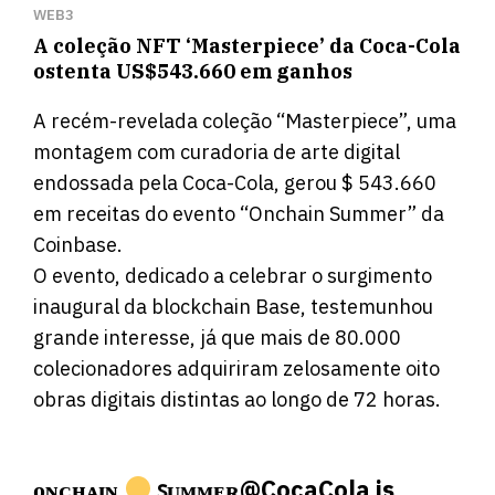
WEB3
A coleção NFT ‘Masterpiece’ da Coca-Cola
ostenta US$543.660 em ganhos
A recém-revelada coleção “Masterpiece”, uma
montagem com curadoria de arte digital
endossada pela Coca-Cola, gerou $ 543.660
em receitas do evento “Onchain Summer” da
Coinbase.
O evento, dedicado a celebrar o surgimento
inaugural da blockchain Base, testemunhou
grande interesse, já que mais de 80.000
colecionadores adquiriram zelosamente oito
obras digitais distintas ao longo de 72 horas.
ᴏɴᴄʜᴀɪɴ
ꜱᴜᴍᴍᴇʀ
@CocaCola
is