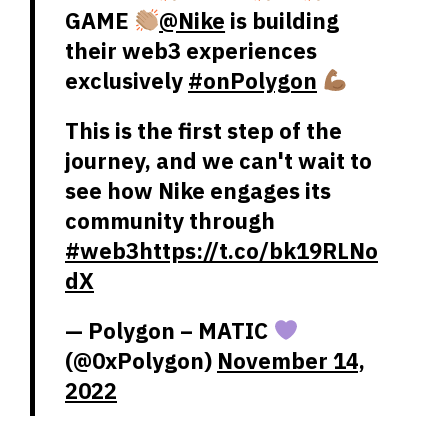
GAME
@Nike
is building
their web3 experiences
exclusively
#onPolygon
This is the first step of the
journey, and we can't wait to
see how Nike engages its
community through
#web3
https://t.co/bk19RLNo
dX
— Polygon – MATIC
(@0xPolygon)
November 14,
2022