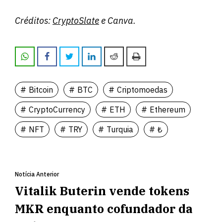
Créditos:
CryptoSlate
e Canva.
Bitcoin
BTC
Criptomoedas
CryptoCurrency
ETH
Ethereum
NFT
TRY
Turquia
₺
Notícia Anterior
Vitalik Buterin vende tokens
MKR enquanto cofundador da