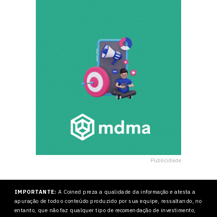
Publicidade
IMPORTANTE:
A Coined preza a qualidade da informação e atesta a
apuração de todo o conteúdo produzido por sua equipe, ressaltando, no
entanto, que não faz qualquer tipo de recomendação de investimento,