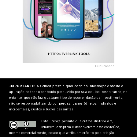
Publicidade
IMPORTANTE:
A Coined preza a qualidade da informação e atesta a
apuração de todo o conteúdo produzido por sua equipe, ressaltando, no
entanto, que não faz qualquer tipo de recomendação de investimento,
não se responsabilizando por perdas, danos (diretos, indiretos e
incidentais), custos e lucros cessantes.
Esta licença permite que outros
distribuam,
remixem, adaptem e desenvolvam este conteúdo,
mesmo comercialmente, desde que atribuam crédito pela criação